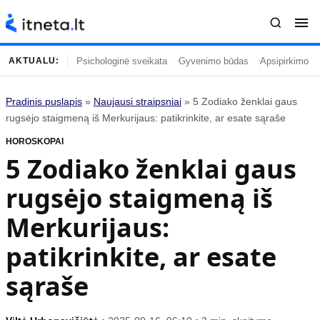
Psichologinė sveikata
Gyvenimo būdas
Apsipirkimo įp
AKTUALU:
Pradinis puslapis
»
Naujausi straipsniai
»
5 Zodiako ženklai gaus
Turinys
Temos
rugsėjo staigmeną iš Merkurijaus: patikrinkite, ar esate sąraše
HOROSKOPAI
Naujausi straipsniai
Horoskopai
5 Zodiako ženklai gaus
Gyvenimas
Kulinarija
rugsėjo staigmeną iš
Įdomybės
Technologijos
Mada
Gyvenimo būdas
Merkurijaus:
Mokslas
Vasaros mada
patikrinkite, ar esate
Namai ir interjeras
Tėvai ir vaikai
sąraše
Populiaru
Informacija