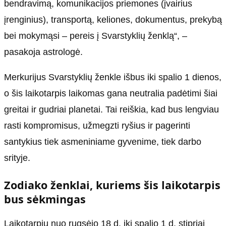
bendravimą, komunikacijos priemones (įvairius
įrenginius), transportą, keliones, dokumentus, prekybą
bei mokymąsi – pereis į Svarstyklių ženklą“, –
pasakoja astrologė.
Merkurijus Svarstyklių ženkle išbus iki spalio 1 dienos,
o šis laikotarpis laikomas gana neutralia padėtimi šiai
greitai ir gudriai planetai. Tai reiškia, kad bus lengviau
rasti kompromisus, užmegzti ryšius ir pagerinti
santykius tiek asmeniniame gyvenime, tiek darbo
srityje.
Zodiako ženklai, kuriems šis laikotarpis
bus sėkmingas
Laikotarpiu nuo rugsėjo 18 d. iki spalio 1 d. stipriai