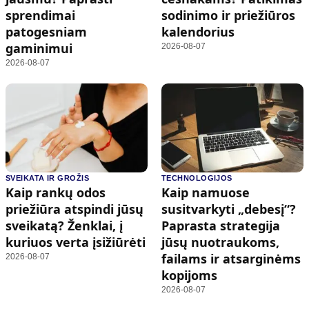
sprendimai
sodinimo ir priežiūros
patogesniam
kalendorius
gaminimui
2026-08-07
2026-08-07
SVEIKATA IR GROŽIS
TECHNOLOGIJOS
Kaip rankų odos
Kaip namuose
priežiūra atspindi jūsų
susitvarkyti „debesį“?
sveikatą? Ženklai, į
Paprasta strategija
kuriuos verta įsižiūrėti
jūsų nuotraukoms,
failams ir atsarginėms
2026-08-07
kopijoms
2026-08-07