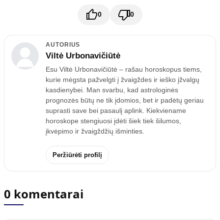
0
0
AUTORIUS
Viltė Urbonavičiūtė
Esu Viltė Urbonavičiūtė – rašau horoskopus tiems,
kurie mėgsta pažvelgti į žvaigždes ir ieško įžvalgų
kasdienybei. Man svarbu, kad astrologinės
prognozės būtų ne tik įdomios, bet ir padėtų geriau
suprasti save bei pasaulį aplink. Kiekviename
horoskope stengiuosi įdėti šiek tiek šilumos,
įkvėpimo ir žvaigždžių išminties.
Peržiūrėti profilį
0 komentarai