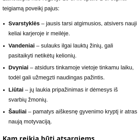
teigiamą poveikį pajus:
Svarstyklės
– jausis tarsi atgimusios, atsivers nauji
keliai karjeroje ir meilėje.
Vandeniai
– sulauks ilgai lauktų žinių, gali
pasitaikyti netikėtų kelionių.
Dvyniai
– atsidurs tinkamoje vietoje tinkamu laiku,
todėl gali užmegzti naudingas pažintis.
Liūtai
– jų laukia pripažinimas ir dėmesys iš
svarbių žmonių.
Šauliai
– pamatys aiškesnę gyvenimo kryptį ir atras
naują motyvaciją.
Kam reikia būti atsargiems