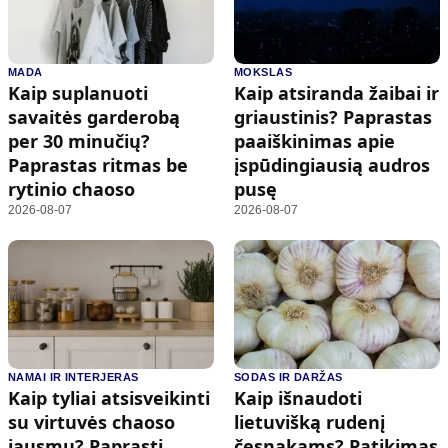
MADA
MOKSLAS
Kaip suplanuoti
Kaip atsiranda žaibai ir
savaitės garderobą
griaustinis? Paprastas
per 30 minučių?
paaiškinimas apie
Paprastas ritmas be
įspūdingiausią audros
rytinio chaoso
pusę
2026-08-07
2026-08-07
NAMAI IR INTERJERAS
SODAS IR DARŽAS
Kaip tyliai atsisveikinti
Kaip išnaudoti
su virtuvės chaoso
lietuvišką rudenį
jausmu? Paprasti
česnakams? Patikimas