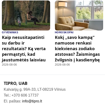
GYVENIMAS
HOROSKOPAI
Kaip nesusitapatinti
Kokį „savo kampą“
su darbu ir
namuose renkasi
rezultatais? Ką verta
kiekvienas zodiako
permąstyti, kad
atstovas? Žaismingas
jaustumėtės laisviau
žvilgsnis į kasdienybę
2026-08-06
2026-08-06
TIPRO, UAB
Kalvarijų g. 99A-33, LT-08219 Vilnius
Tel.: +370 606 17737
El. paštas:
info@tipro.lt