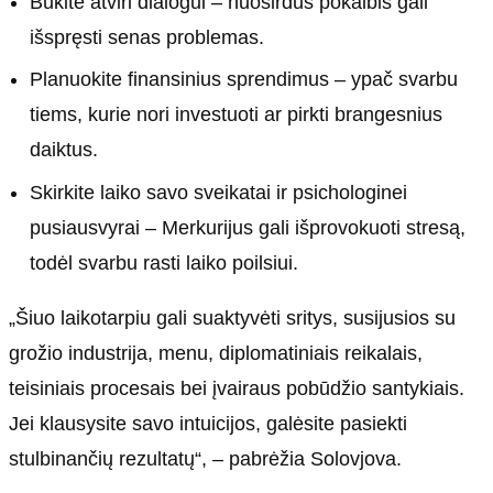
Būkite atviri dialogui – nuoširdus pokalbis gali
išspręsti senas problemas.
Planuokite finansinius sprendimus – ypač svarbu
tiems, kurie nori investuoti ar pirkti brangesnius
daiktus.
Skirkite laiko savo sveikatai ir psichologinei
pusiausvyrai – Merkurijus gali išprovokuoti stresą,
todėl svarbu rasti laiko poilsiui.
„Šiuo laikotarpiu gali suaktyvėti sritys, susijusios su
grožio industrija, menu, diplomatiniais reikalais,
teisiniais procesais bei įvairaus pobūdžio santykiais.
Jei klausysite savo intuicijos, galėsite pasiekti
stulbinančių rezultatų“, – pabrėžia Solovjova.