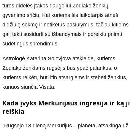
turės didelės įtakos daugeliui Zodiako ženklų
gyvenimo sričių. Kai kuriems šis laikotarpis atneš
didžiulę sėkmę ir netikėtus pasiūlymus, tačiau kitiems
gali tekti susidurti su išbandymais ir poreikiu priimti
sudėtingus sprendimus.
Astrologė Katerina Solovjova atskleidė, kuriems
Zodiako ženklams rugsėjis bus ypač palankus, o
kuriems reikėtų būti itin atsargiems ir stebėti ženklus,
kuriuos siunčia Visata.
Kada įvyks Merkurijaus ingresija ir ką ji
reiškia
„Rugsėjo 18 dieną Merkurijus – planeta, atsakinga už