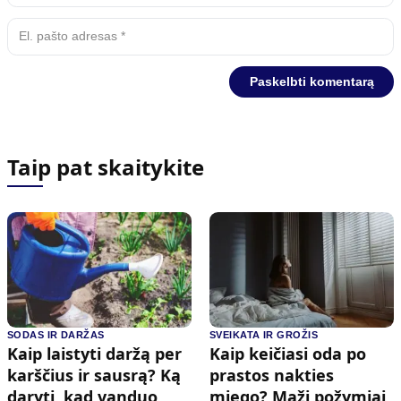
Taip pat skaitykite
SODAS IR DARŽAS
SVEIKATA IR GROŽIS
Kaip laistyti daržą per
Kaip keičiasi oda po
karščius ir sausrą? Ką
prastos nakties
daryti, kad vanduo
miego? Maži požymiai,