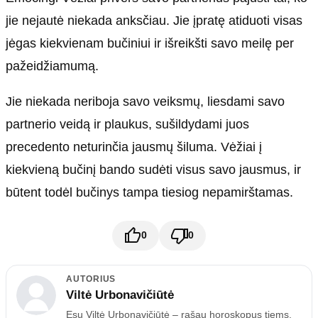
jie nejautė niekada anksčiau. Jie įpratę atiduoti visas
jėgas kiekvienam bučiniui ir išreikšti savo meilę per
pažeidžiamumą.
Jie niekada neriboja savo veiksmų, liesdami savo
partnerio veidą ir plaukus, sušildydami juos
precedento neturinčia jausmų šiluma. Vėžiai į
kiekvieną bučinį bando sudėti visus savo jausmus, ir
būtent todėl bučinys tampa tiesiog nepamirštamas.
0
0
AUTORIUS
Viltė Urbonavičiūtė
Esu Viltė Urbonavičiūtė – rašau horoskopus tiems,