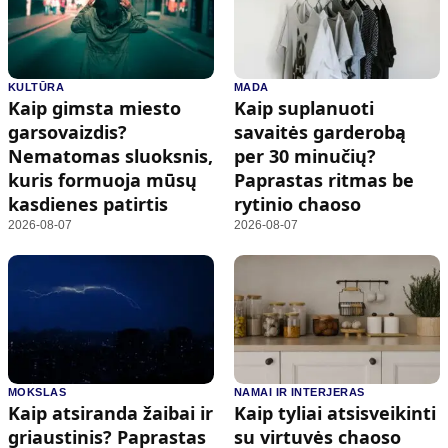
KULTŪRA
MADA
Kaip gimsta miesto
Kaip suplanuoti
garsovaizdis?
savaitės garderobą
Nematomas sluoksnis,
per 30 minučių?
kuris formuoja mūsų
Paprastas ritmas be
kasdienes patirtis
rytinio chaoso
2026-08-07
2026-08-07
MOKSLAS
NAMAI IR INTERJERAS
Kaip atsiranda žaibai ir
Kaip tyliai atsisveikinti
griaustinis? Paprastas
su virtuvės chaoso