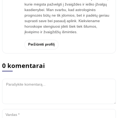
kurie mėgsta pažvelgti į žvaigždes ir ieško įžvalgų
kasdienybei. Man svarbu, kad astrologinės
prognozės būtų ne tik įdomios, bet ir padėtų geriau
suprasti save bei pasaulį aplink. Kiekviename
horoskope stengiuosi įdėti šiek tiek šilumos,
įkvėpimo ir žvaigždžių išminties.
Peržiūrėti profilį
0 komentarai