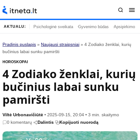
Psichologinė sveikata
Gyvenimo būdas
Apsipirkimo įp
AKTUALU:
Pradinis puslapis
»
Naujausi straipsniai
»
4 Zodiako ženklai, kurių
Turinys
Temos
bučinius labai sunku pamiršti
HOROSKOPAI
Naujausi straipsniai
Horoskopai
4 Zodiako ženklai, kurių
Gyvenimas
Kulinarija
bučinius labai sunku
Įdomybės
Technologijos
Mada
Gyvenimo būdas
pamiršti
Mokslas
Vasaros mada
Namai ir interjeras
Tėvai ir vaikai
Viltė Urbonavičiūtė
•
2025-09-15, 20:04
•
3 min. skaitymo
0 komentarų
Dalintis
Kopijuoti nuorodą
Populiaru
Informacija