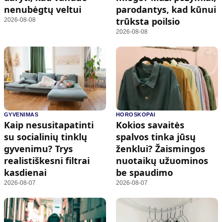
nenubėgtų veltui
parodantys, kad kūnui
trūksta poilsio
2026-08-08
2026-08-08
GYVENIMAS
HOROSKOPAI
Kaip nesusitapatinti
Kokios savaitės
su socialinių tinklų
spalvos tinka jūsų
gyvenimu? Trys
ženklui? Žaismingos
realistiškesni filtrai
nuotaikų užuominos
kasdienai
be spaudimo
2026-08-07
2026-08-07