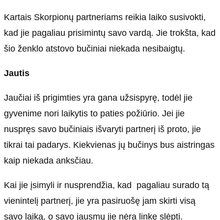
Kartais Skorpionų partneriams reikia laiko susivokti,
kad jie pagaliau prisimintų savo vardą. Jie trokšta, kad
šio ženklo atstovo bučiniai niekada nesibaigtų.
Jautis
Jaučiai iš prigimties yra gana užsispyrę, todėl jie
gyvenime nori laikytis to paties požiūrio. Jei jie
nuspręs savo bučiniais išvaryti partnerį iš proto, jie
tikrai tai padarys. Kiekvienas jų bučinys bus aistringas
kaip niekada anksčiau.
Kai jie įsimyli ir nusprendžia, kad pagaliau surado tą
vienintelį partnerį, jie yra pasiruošę jam skirti visą
savo laiką, o savo jausmų jie nėra linkę slėpti.