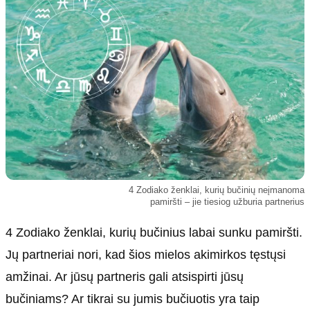
Kultūra
Etikos politika
Sodas ir daržas
Klaidų taisymo politika
Sveikata ir grožis
Naudojimo sąlygos
Karjera
Privatumo politika
Psichologinė sveikata
Reklamos politika
Tvari mada
Slapukų politika
Redakcija
Apie mus
4 Zodiako ženklai, kurių bučinių neįmanoma
pamiršti – jie tiesiog užburia partnerius
Autoriai
Kontaktai
4 Zodiako ženklai, kurių bučinius labai sunku pamiršti.
Redakcinė politika
Jų partneriai nori, kad šios mielos akimirkos tęstųsi
Dirbtinis intelektas
amžinai. Ar jūsų partneris gali atsispirti jūsų
bučiniams? Ar tikrai su jumis bučiuotis yra taip