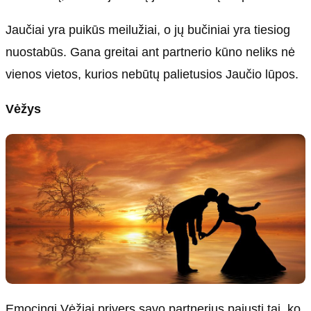
Jaučiai yra puikūs meilužiai, o jų bučiniai yra tiesiog
nuostabūs. Gana greitai ant partnerio kūno neliks nė
vienos vietos, kurios nebūtų palietusios Jaučio lūpos.
Vėžys
Emocingi Vėžiai privers savo partnerius pajusti tai, ko