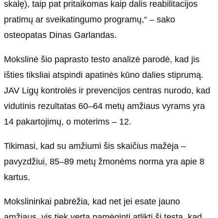
skalę), taip pat pritaikomas kaip dalis reabilitacijos
pratimų ar sveikatingumo programų,“ – sako
osteopatas Dinas Garlandas.
Mokslinė šio paprasto testo analizė parodė, kad jis
išties tiksliai atspindi apatinės kūno dalies stiprumą.
JAV Ligų kontrolės ir prevencijos centras nurodo, kad
vidutinis rezultatas 60–64 metų amžiaus vyrams yra
14 pakartojimų, o moterims – 12.
Tikimasi, kad su amžiumi šis skaičius mažėja –
pavyzdžiui, 85–89 metų žmonėms norma yra apie 8
kartus.
Mokslininkai pabrėžia, kad net jei esate jauno
amžiaus, vis tiek verta pamėginti atlikti šį testą, kad