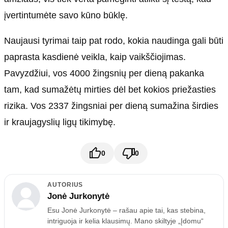
įvertintumėte savo kūno būklę.
Naujausi tyrimai taip pat rodo, kokia naudinga gali būti
paprasta kasdienė veikla, kaip vaikščiojimas.
Pavyzdžiui, vos 4000 žingsnių per dieną pakanka
tam, kad sumažėtų mirties dėl bet kokios priežasties
rizika. Vos 2337 žingsniai per dieną sumažina širdies
ir kraujagyslių ligų tikimybę.
0
0
AUTORIUS
Jonė Jurkonytė
Esu Jonė Jurkonytė – rašau apie tai, kas stebina,
intriguoja ir kelia klausimų. Mano skiltyje „Įdomu“