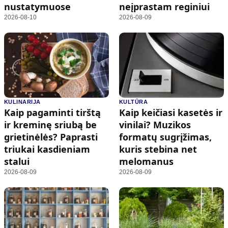
nustatymuose
neįprastam reginiui
2026-08-10
2026-08-09
KULINARIJA
KULTŪRA
Kaip pagaminti tirštą
Kaip keičiasi kasetės ir
ir kreminę sriubą be
vinilai? Muzikos
grietinėlės? Paprasti
formatų sugrįžimas,
triukai kasdieniam
kuris stebina net
stalui
melomanus
2026-08-09
2026-08-09