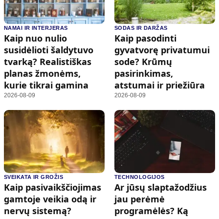
NAMAI IR INTERJERAS
SODAS IR DARŽAS
Kaip nuo nulio
Kaip pasodinti
susidėlioti šaldytuvo
gyvatvorę privatumui
tvarką? Realistiškas
sode? Krūmų
planas žmonėms,
pasirinkimas,
kurie tikrai gamina
atstumai ir priežiūra
2026-08-09
2026-08-09
SVEIKATA IR GROŽIS
TECHNOLOGIJOS
Kaip pasivaikščiojimas
Ar jūsų slaptažodžius
gamtoje veikia odą ir
jau perėmė
nervų sistemą?
programėlės? Ką