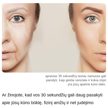
Kultūra
Etikos politika
Sodas ir daržas
Klaidų taisymo politika
Sveikata ir grožis
Naudojimo sąlygos
Karjera
Privatumo politika
Psichologinė sveikata
Reklamos politika
Tvari mada
Slapukų politika
Redakcija
Apie mus
Autoriai
aprastas 30 sekundžių testas namuose gali
Kontaktai
parodyti, kaip greitai senstate ir kokia stipri
yra jūsų apatinė kūno dalis.
Redakcinė politika
Dirbtinis intelektas
Ar žinojote, kad vos 30 sekundžių gali daug pasakyti
apie jūsų kūno būklę, fizinį amžių ir net judėjimo