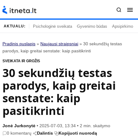
Psichologinė sveikata
Gyvenimo būdas
Apsipirkimo įp
AKTUALU:
Pradinis puslapis
»
Naujausi straipsniai
»
30 sekundžių testas
Turinys
Temos
parodys, kaip greitai senstate: kaip pasitikrinti
SVEIKATA IR GROŽIS
Naujausi straipsniai
Horoskopai
30 sekundžių testas
Gyvenimas
Kulinarija
parodys, kaip greitai
Įdomybės
Technologijos
Mada
Gyvenimo būdas
senstate: kaip
Mokslas
Vasaros mada
pasitikrinti
Namai ir interjeras
Tėvai ir vaikai
Jonė Jurkonytė
•
2025-07-03, 13:34
•
2 min. skaitymo
Populiaru
Informacija
0 komentarų
Dalintis
Kopijuoti nuorodą