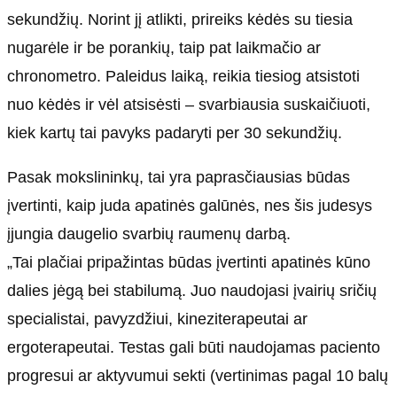
sekundžių. Norint jį atlikti, prireiks kėdės su tiesia
nugarėle ir be porankių, taip pat laikmačio ar
chronometro. Paleidus laiką, reikia tiesiog atsistoti
nuo kėdės ir vėl atsisėsti – svarbiausia suskaičiuoti,
kiek kartų tai pavyks padaryti per 30 sekundžių.
Pasak mokslininkų, tai yra paprasčiausias būdas
įvertinti, kaip juda apatinės galūnės, nes šis judesys
įjungia daugelio svarbių raumenų darbą.
„Tai plačiai pripažintas būdas įvertinti apatinės kūno
dalies jėgą bei stabilumą. Juo naudojasi įvairių sričių
specialistai, pavyzdžiui, kineziterapeutai ar
ergoterapeutai. Testas gali būti naudojamas paciento
progresui ar aktyvumui sekti (vertinimas pagal 10 balų