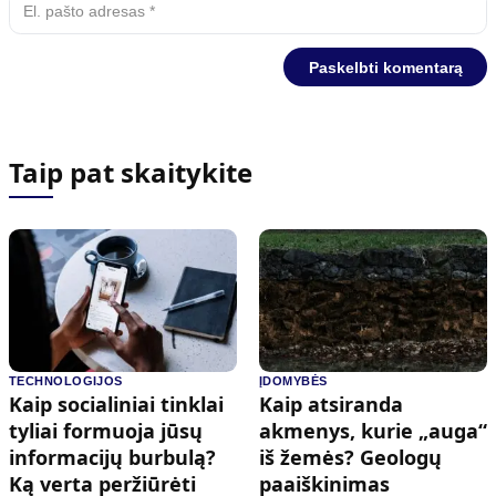
Taip pat skaitykite
TECHNOLOGIJOS
ĮDOMYBĖS
Kaip socialiniai tinklai
Kaip atsiranda
tyliai formuoja jūsų
akmenys, kurie „auga“
informacijų burbulą?
iš žemės? Geologų
Ką verta peržiūrėti
paaiškinimas