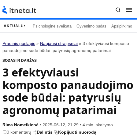
Psichologinė sveikata
Gyvenimo būdas
Apsipirkimo įp
AKTUALU:
Pradinis puslapis
»
Naujausi straipsniai
»
3 efektyviausi komposto
Turinys
Temos
panaudojimo sode būdai: patyrusių agronomų patarimai
SODAS IR DARŽAS
Naujausi straipsniai
Horoskopai
3 efektyviausi
Gyvenimas
Kulinarija
komposto panaudojimo
Įdomybės
Technologijos
Mada
Gyvenimo būdas
sode būdai: patyrusių
Mokslas
Vasaros mada
agronomų patarimai
Namai ir interjeras
Tėvai ir vaikai
Rima Nomeikienė
•
2025-06-12, 21:29
•
4 min. skaitymo
Populiaru
Informacija
0 komentarų
Dalintis
Kopijuoti nuorodą