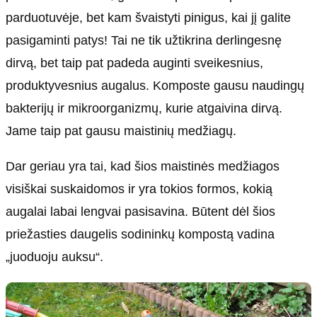
parduotuvėje, bet kam švaistyti pinigus, kai jį galite
pasigaminti patys! Tai ne tik užtikrina derlingesnę
dirvą, bet taip pat padeda auginti sveikesnius,
produktyvesnius augalus. Komposte gausu naudingų
bakterijų ir mikroorganizmų, kurie atgaivina dirvą.
Jame taip pat gausu maistinių medžiagų.
Dar geriau yra tai, kad šios maistinės medžiagos
visiškai suskaidomos ir yra tokios formos, kokią
augalai labai lengvai pasisavina. Būtent dėl ​​šios
priežasties daugelis sodininkų kompostą vadina
„juoduoju auksu“.