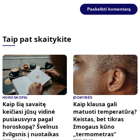
Taip pat skaitykite
HOROSKOPAI
ĮDOMYBĖS
Kaip šią savaitę
Kaip klausa gali
keičiasi jūsų vidinė
matuoti temperatūrą?
pusiausvyra pagal
Keistas, bet tikras
horoskopą? Švelnus
žmogaus kūno
žvilgsnis į nuotaikas
„termometras“