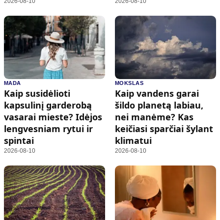
2026-08-10
2026-08-10
MADA
MOKSLAS
Kaip susidėlioti
Kaip vandens garai
kapsulinį garderobą
šildo planetą labiau,
vasarai mieste? Idėjos
nei manėme? Kas
lengvesniam rytui ir
keičiasi sparčiai šylant
spintai
klimatui
2026-08-10
2026-08-10