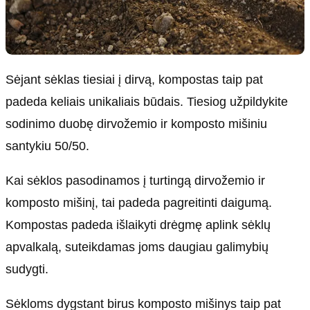
Sėjant sėklas tiesiai į dirvą, kompostas taip pat
padeda keliais unikaliais būdais. Tiesiog užpildykite
sodinimo duobę dirvožemio ir komposto mišiniu
santykiu 50/50.
Kai sėklos pasodinamos į turtingą dirvožemio ir
komposto mišinį, tai padeda pagreitinti daigumą.
Kompostas padeda išlaikyti drėgmę aplink sėklų
apvalkalą, suteikdamas joms daugiau galimybių
sudygti.
Sėkloms dygstant birus komposto mišinys taip pat