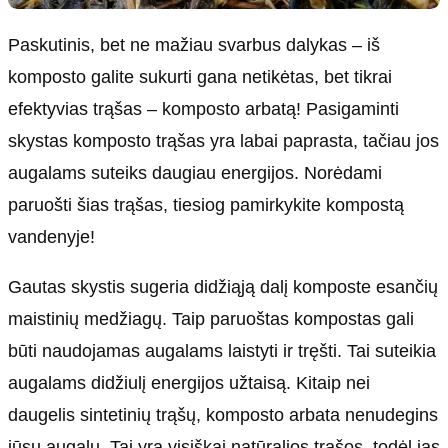
Paskutinis, bet ne mažiau svarbus dalykas – iš
komposto galite sukurti gana netikėtas, bet tikrai
efektyvias trąšas – komposto arbatą! Pasigaminti
skystas komposto trąšas yra labai paprasta, tačiau jos
augalams suteiks daugiau energijos. Norėdami
paruošti šias trąšas, tiesiog pamirkykite kompostą
vandenyje!
Gautas skystis sugeria didžiąją dalį komposte esančių
maistinių medžiagų. Taip paruoštas kompostas gali
būti naudojamas augalams laistyti ir tręšti. Tai suteikia
augalams didžiulį energijos užtaisą. Kitaip nei
daugelis sintetinių trąšų, komposto arbata nenudegins
jūsų augalų. Tai yra visiškai natūralios trąšos, todėl jas