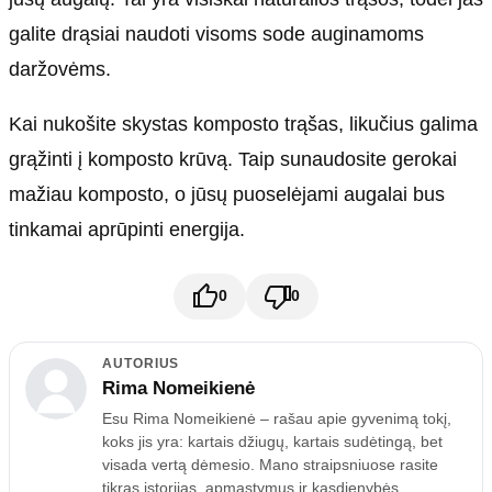
galite drąsiai naudoti visoms sode auginamoms
daržovėms.
Kai nukošite skystas komposto trąšas, likučius galima
grąžinti į komposto krūvą. Taip sunaudosite gerokai
mažiau komposto, o jūsų puoselėjami augalai bus
tinkamai aprūpinti energija.
0
0
AUTORIUS
Rima Nomeikienė
Esu Rima Nomeikienė – rašau apie gyvenimą tokį,
koks jis yra: kartais džiugų, kartais sudėtingą, bet
visada vertą dėmesio. Mano straipsniuose rasite
tikras istorijas, apmąstymus ir kasdienybės