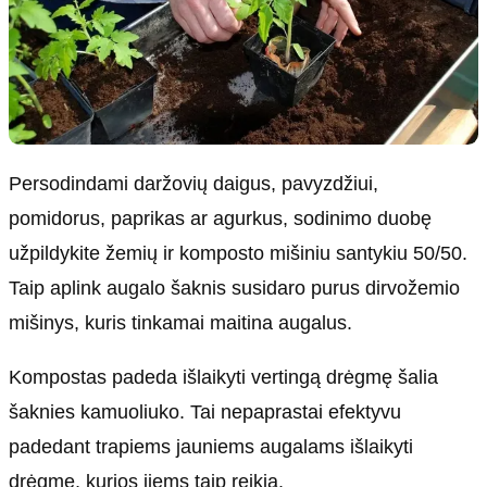
Persodindami daržovių daigus, pavyzdžiui,
pomidorus, paprikas ar agurkus, sodinimo duobę
užpildykite žemių ir komposto mišiniu santykiu 50/50.
Taip aplink augalo šaknis susidaro purus dirvožemio
mišinys, kuris tinkamai maitina augalus.
Kompostas padeda išlaikyti vertingą drėgmę šalia
šaknies kamuoliuko. Tai nepaprastai efektyvu
padedant trapiems jauniems augalams išlaikyti
drėgmę, kurios jiems taip reikia.