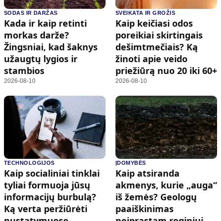
SODAS IR DARŽAS
SVEIKATA IR GROŽIS
Kada ir kaip retinti
Kaip keičiasi odos
morkas darže?
poreikiai skirtingais
Žingsniai, kad šaknys
dešimtmečiais? Ką
užaugtų lygios ir
žinoti apie veido
stambios
priežiūrą nuo 20 iki 60+
2026-08-10
2026-08-10
TECHNOLOGIJOS
ĮDOMYBĖS
Kaip socialiniai tinklai
Kaip atsiranda
tyliai formuoja jūsų
akmenys, kurie „auga“
informacijų burbulą?
iš žemės? Geologų
Ką verta peržiūrėti
paaiškinimas
nustatymuose
neįprastam reginiui