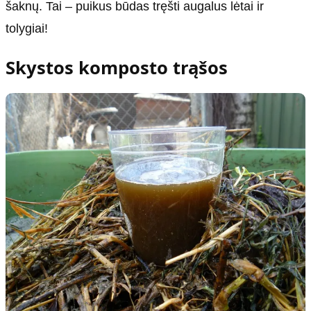
šaknų. Tai – puikus būdas tręšti augalus lėtai ir
tolygiai!
Skystos komposto trąšos