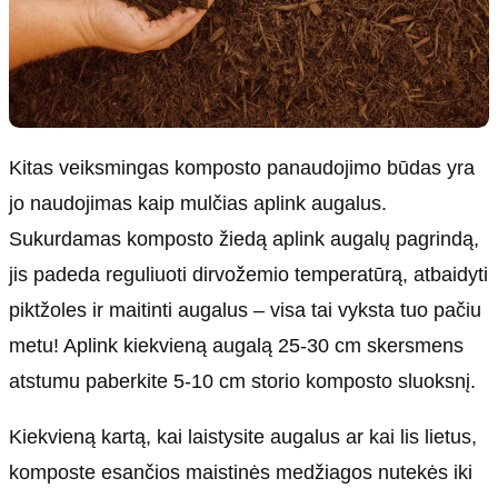
Kitas veiksmingas komposto panaudojimo būdas yra
jo naudojimas kaip mulčias aplink augalus.
Sukurdamas komposto žiedą aplink augalų pagrindą,
jis padeda reguliuoti dirvožemio temperatūrą, atbaidyti
piktžoles ir maitinti augalus – visa tai vyksta tuo pačiu
metu! Aplink kiekvieną augalą 25-30 cm skersmens
atstumu paberkite 5-10 cm storio komposto sluoksnį.
Kiekvieną kartą, kai laistysite augalus ar kai lis lietus,
komposte esančios maistinės medžiagos nutekės iki