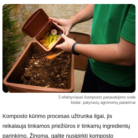
Kultūra
Etikos politika
Sodas ir daržas
Klaidų taisymo politika
Sveikata ir grožis
Naudojimo sąlygos
Karjera
Privatumo politika
Psichologinė sveikata
Reklamos politika
Tvari mada
Slapukų politika
Redakcija
Apie mus
Autoriai
3 efektyviausi komposto panaudojimo sode
Kontaktai
būdai: patyrusių agronomų patarimai
Redakcinė politika
Komposto kūrimo procesas užtrunka ilgai, jis
Dirbtinis intelektas
reikalauja tinkamos priežiūros ir tinkamų ingredientų
parinkimo. Žinoma, galite nusipirkti komposto