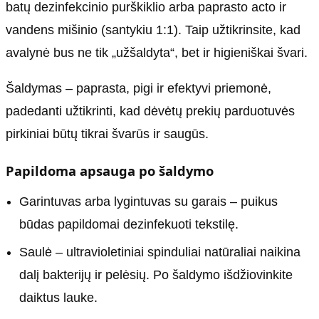
batų dezinfekcinio purškiklio arba paprasto acto ir
vandens mišinio (santykiu 1:1). Taip užtikrinsite, kad
avalynė bus ne tik „užšaldyta“, bet ir higieniškai švari.
Šaldymas – paprasta, pigi ir efektyvi priemonė,
padedanti užtikrinti, kad dėvėtų prekių parduotuvės
pirkiniai būtų tikrai švarūs ir saugūs.
Papildoma apsauga po šaldymo
Garintuvas arba lygintuvas su garais – puikus
būdas papildomai dezinfekuoti tekstilę.
Saulė – ultravioletiniai spinduliai natūraliai naikina
dalį bakterijų ir pelėsių. Po šaldymo išdžiovinkite
daiktus lauke.