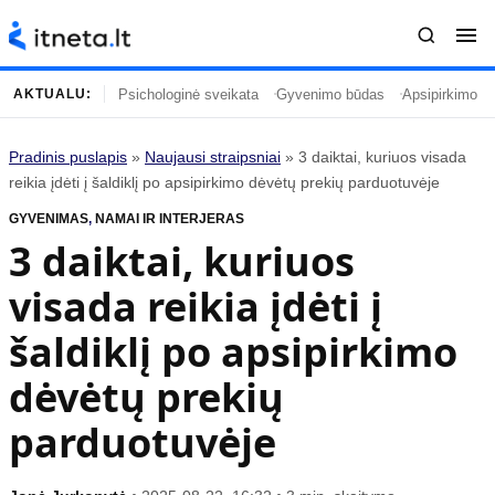
Psichologinė sveikata
Gyvenimo būdas
Apsipirkimo įp
AKTUALU:
Pradinis puslapis
»
Naujausi straipsniai
»
3 daiktai, kuriuos visada
Turinys
Temos
reikia įdėti į šaldiklį po apsipirkimo dėvėtų prekių parduotuvėje
GYVENIMAS
Naujausi straipsniai
,
NAMAI IR INTERJERAS
Horoskopai
3 daiktai, kuriuos
Gyvenimas
Kulinarija
visada reikia įdėti į
Įdomybės
Technologijos
Mada
Gyvenimo būdas
šaldiklį po apsipirkimo
Mokslas
Vasaros mada
dėvėtų prekių
Namai ir interjeras
Tėvai ir vaikai
parduotuvėje
Populiaru
Informacija