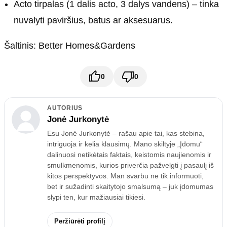
Acto tirpalas (1 dalis acto, 3 dalys vandens) – tinka
nuvalyti paviršius, batus ar aksesuarus.
Šaltinis: Better Homes&Gardens
0
0
AUTORIUS
Jonė Jurkonytė
Esu Jonė Jurkonytė – rašau apie tai, kas stebina,
intriguoja ir kelia klausimų. Mano skiltyje „Įdomu“
dalinuosi netikėtais faktais, keistomis naujienomis ir
smulkmenomis, kurios priverčia pažvelgti į pasaulį iš
kitos perspektyvos. Man svarbu ne tik informuoti,
bet ir sužadinti skaitytojo smalsumą – juk įdomumas
slypi ten, kur mažiausiai tikiesi.
Peržiūrėti profilį