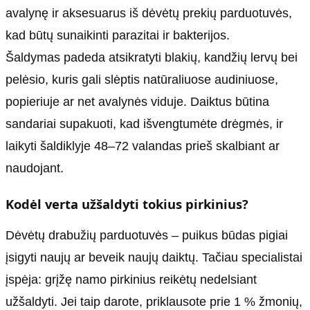
avalynę ir aksesuarus iš dėvėtų prekių parduotuvės,
kad būtų sunaikinti parazitai ir bakterijos.
Šaldymas padeda atsikratyti blakių, kandžių lervų bei
pelėsio, kuris gali slėptis natūraliuose audiniuose,
popieriuje ar net avalynės viduje. Daiktus būtina
sandariai supakuoti, kad išvengtumėte drėgmės, ir
laikyti šaldiklyje 48–72 valandas prieš skalbiant ar
naudojant.
Kodėl verta užšaldyti tokius pirkinius?
Dėvėtų drabužių parduotuvės – puikus būdas pigiai
įsigyti naujų ar beveik naujų daiktų. Tačiau specialistai
įspėja: grįžę namo pirkinius reikėtų nedelsiant
užšaldyti. Jei taip darote, priklausote prie 1 % žmonių,