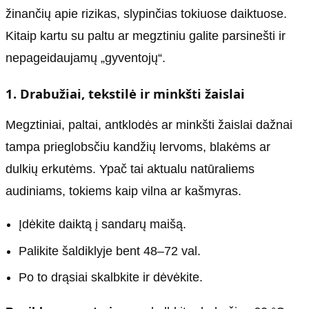
žinančių apie rizikas, slypinčias tokiuose daiktuose.
Kitaip kartu su paltu ar megztiniu galite parsinešti ir
nepageidaujamų „gyventojų“.
1. Drabužiai, tekstilė ir minkšti žaislai
Megztiniai, paltai, antklodės ar minkšti žaislai dažnai
tampa prieglobsčiu kandžių lervoms, blakėms ar
dulkių erkutėms. Ypač tai aktualu natūraliems
audiniams, tokiems kaip vilna ar kašmyras.
Įdėkite daiktą į sandarų maišą.
Palikite šaldiklyje bent 48–72 val.
Po to drąsiai skalbkite ir dėvėkite.