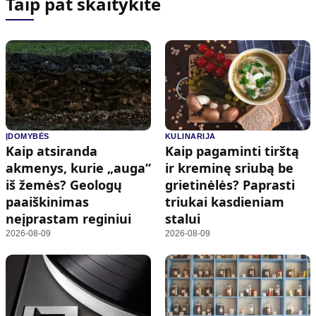
Taip pat skaitykite
ĮDOMYBĖS
KULINARIJA
Kaip atsiranda
Kaip pagaminti tirštą
akmenys, kurie „auga“
ir kreminę sriubą be
iš žemės? Geologų
grietinėlės? Paprasti
paaiškinimas
triukai kasdieniam
neįprastam reginiui
stalui
2026-08-09
2026-08-09