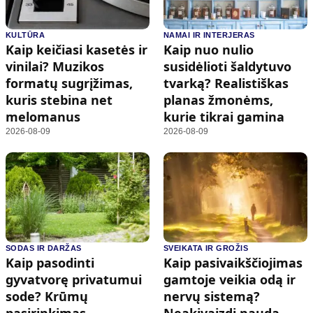
KULTŪRA
NAMAI IR INTERJERAS
Kaip keičiasi kasetės ir
Kaip nuo nulio
vinilai? Muzikos
susidėlioti šaldytuvo
formatų sugrįžimas,
tvarką? Realistiškas
kuris stebina net
planas žmonėms,
melomanus
kurie tikrai gamina
2026-08-09
2026-08-09
SODAS IR DARŽAS
SVEIKATA IR GROŽIS
Kaip pasodinti
Kaip pasivaikščiojimas
gyvatvorę privatumui
gamtoje veikia odą ir
sode? Krūmų
nervų sistemą?
pasirinkimas,
Neakivaizdi nauda