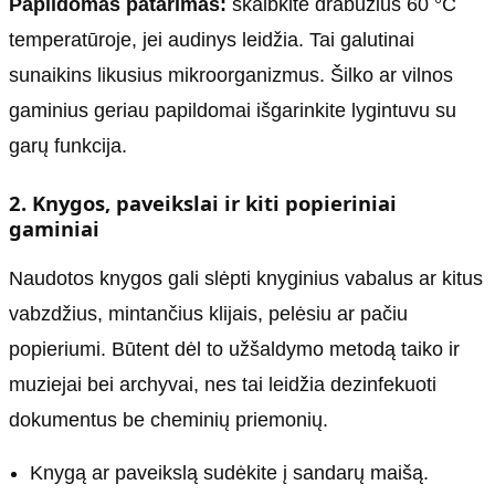
Papildomas patarimas:
skalbkite drabužius 60 °C
temperatūroje, jei audinys leidžia. Tai galutinai
sunaikins likusius mikroorganizmus. Šilko ar vilnos
gaminius geriau papildomai išgarinkite lygintuvu su
garų funkcija.
2. Knygos, paveikslai ir kiti popieriniai
gaminiai
Naudotos knygos gali slėpti knyginius vabalus ar kitus
vabzdžius, mintančius klijais, pelėsiu ar pačiu
popieriumi. Būtent dėl to užšaldymo metodą taiko ir
muziejai bei archyvai, nes tai leidžia dezinfekuoti
dokumentus be cheminių priemonių.
Knygą ar paveikslą sudėkite į sandarų maišą.