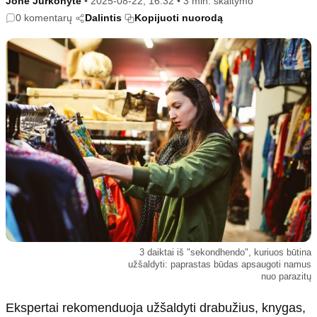
Jonė Jurkonytė
•
2025-08-22, 16:32
•
3 min. skaitymo
Kultūra
Etikos politika
0 komentarų
Dalintis
Kopijuoti nuorodą
Sodas ir daržas
Klaidų taisymo politika
Sveikata ir grožis
Naudojimo sąlygos
Karjera
Privatumo politika
Psichologinė sveikata
Reklamos politika
Tvari mada
Slapukų politika
Redakcija
Apie mus
Autoriai
Kontaktai
Redakcinė politika
3 daiktai iš "sekondhendo", kuriuos būtina
užšaldyti: paprastas būdas apsaugoti namus
Dirbtinis intelektas
nuo parazitų
Ekspertai rekomenduoja užšaldyti drabužius, knygas,