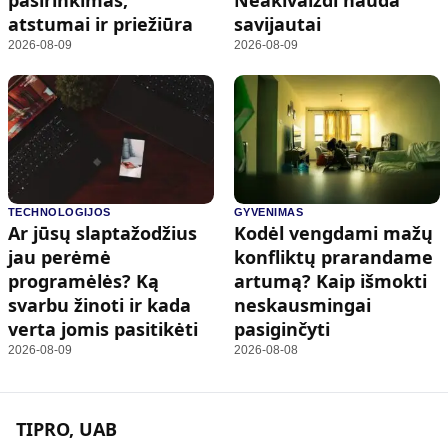
atstumai ir priežiūra
savijautai
2026-08-09
2026-08-09
TECHNOLOGIJOS
GYVENIMAS
Ar jūsų slaptažodžius
Kodėl vengdami mažų
jau perėmė
konfliktų prarandame
programėlės? Ką
artumą? Kaip išmokti
svarbu žinoti ir kada
neskausmingai
verta jomis pasitikėti
pasiginčyti
2026-08-09
2026-08-08
TIPRO, UAB