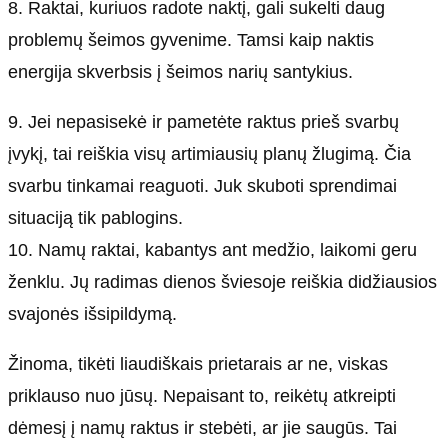
8. Raktai, kuriuos radote naktį, gali sukelti daug
problemų šeimos gyvenime. Tamsi kaip naktis
energija skverbsis į šeimos narių santykius.
9. Jei nepasisekė ir pametėte raktus prieš svarbų
įvykį, tai reiškia visų artimiausių planų žlugimą. Čia
svarbu tinkamai reaguoti. Juk skuboti sprendimai
situaciją tik pablogins.
10. Namų raktai, kabantys ant medžio, laikomi geru
ženklu. Jų radimas dienos šviesoje reiškia didžiausios
svajonės išsipildymą.
Žinoma, tikėti liaudiškais prietarais ar ne, viskas
priklauso nuo jūsų. Nepaisant to, reikėtų atkreipti
dėmesį į namų raktus ir stebėti, ar jie saugūs. Tai