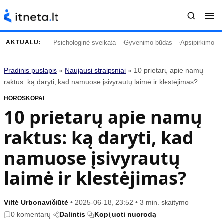
Psichologinė sveikata
Gyvenimo būdas
Apsipirkimo įp
AKTUALU:
Pradinis puslapis
»
Naujausi straipsniai
»
10 prietarų apie namų
Turinys
Temos
raktus: ką daryti, kad namuose įsivyrautų laimė ir klestėjimas?
HOROSKOPAI
Naujausi straipsniai
Horoskopai
10 prietarų apie namų
Gyvenimas
Kulinarija
raktus: ką daryti, kad
Įdomybės
Technologijos
Mada
Gyvenimo būdas
namuose įsivyrautų
Mokslas
Vasaros mada
laimė ir klestėjimas?
Namai ir interjeras
Tėvai ir vaikai
Viltė Urbonavičiūtė
•
2025-06-18, 23:52
•
3 min. skaitymo
Populiaru
Informacija
0 komentarų
Dalintis
Kopijuoti nuorodą