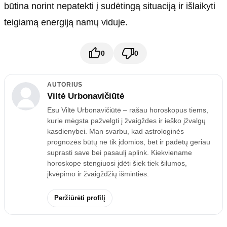
būtina norint nepatekti į sudėtingą situaciją ir išlaikyti
teigiamą energiją namų viduje.
0
0
AUTORIUS
Viltė Urbonavičiūtė
Esu Viltė Urbonavičiūtė – rašau horoskopus tiems,
kurie mėgsta pažvelgti į žvaigždes ir ieško įžvalgų
kasdienybei. Man svarbu, kad astrologinės
prognozės būtų ne tik įdomios, bet ir padėtų geriau
suprasti save bei pasaulį aplink. Kiekviename
horoskope stengiuosi įdėti šiek tiek šilumos,
įkvėpimo ir žvaigždžių išminties.
Peržiūrėti profilį