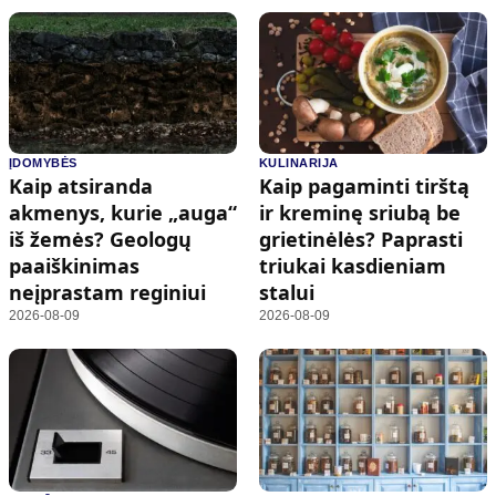
ĮDOMYBĖS
KULINARIJA
Kaip atsiranda
Kaip pagaminti tirštą
akmenys, kurie „auga“
ir kreminę sriubą be
iš žemės? Geologų
grietinėlės? Paprasti
paaiškinimas
triukai kasdieniam
neįprastam reginiui
stalui
2026-08-09
2026-08-09