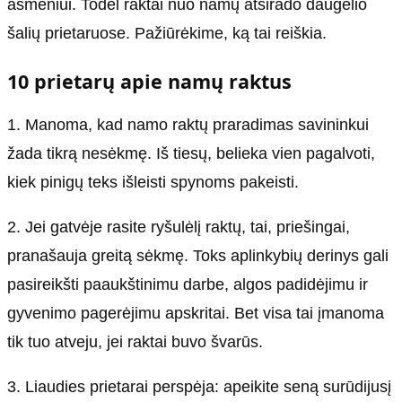
asmeniui. Todėl raktai nuo namų atsirado daugelio
šalių prietaruose. Pažiūrėkime, ką tai reiškia.
10 prietarų apie namų raktus
1. Manoma, kad namo raktų praradimas savininkui
žada tikrą nesėkmę. Iš tiesų, belieka vien pagalvoti,
kiek pinigų teks išleisti spynoms pakeisti.
2. Jei gatvėje rasite ryšulėlį raktų, tai, priešingai,
pranašauja greitą sėkmę. Toks aplinkybių derinys gali
pasireikšti paaukštinimu darbe, algos padidėjimu ir
gyvenimo pagerėjimu apskritai. Bet visa tai įmanoma
tik tuo atveju, jei raktai buvo švarūs.
3. Liaudies prietarai perspėja: apeikite seną surūdijusį