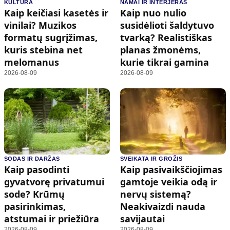
KULTŪRA
NAMAI IR INTERJERAS
Kaip keičiasi kasetės ir
Kaip nuo nulio
vinilai? Muzikos
susidėlioti šaldytuvo
formatų sugrįžimas,
tvarką? Realistiškas
kuris stebina net
planas žmonėms,
melomanus
kurie tikrai gamina
2026-08-09
2026-08-09
SODAS IR DARŽAS
SVEIKATA IR GROŽIS
Kaip pasodinti
Kaip pasivaikščiojimas
gyvatvorę privatumui
gamtoje veikia odą ir
sode? Krūmų
nervų sistemą?
pasirinkimas,
Neakivaizdi nauda
atstumai ir priežiūra
savijautai
2026-08-09
2026-08-09