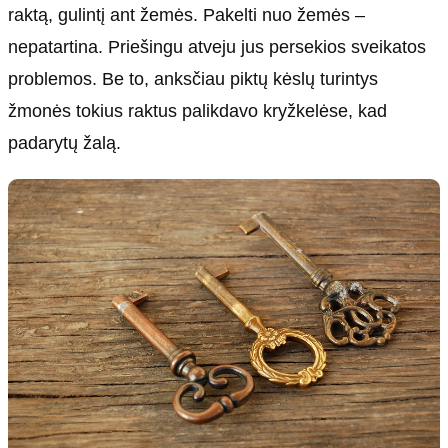
raktą, gulintį ant žemės. Pakelti nuo žemės –
nepatartina. Priešingu atveju jus persekios sveikatos
problemos. Be to, anksčiau piktų kėslų turintys
žmonės tokius raktus palikdavo kryžkelėse, kad
padarytų žalą.