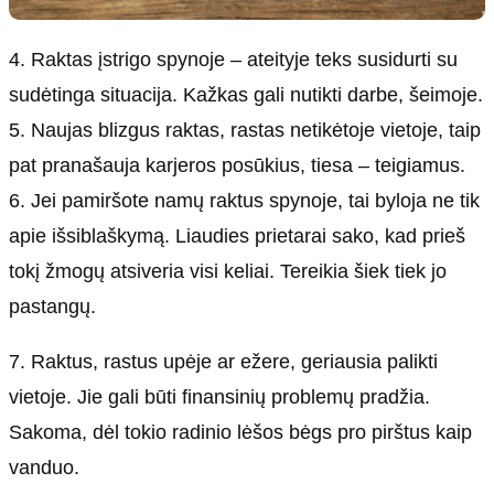
4. Raktas įstrigo spynoje – ateityje teks susidurti su
sudėtinga situacija. Kažkas gali nutikti darbe, šeimoje.
5. Naujas blizgus raktas, rastas netikėtoje vietoje, taip
pat pranašauja karjeros posūkius, tiesa – teigiamus.
6. Jei pamiršote namų raktus spynoje, tai byloja ne tik
apie išsiblaškymą. Liaudies prietarai sako, kad prieš
tokį žmogų atsiveria visi keliai. Tereikia šiek tiek jo
pastangų.
7. Raktus, rastus upėje ar ežere, geriausia palikti
vietoje. Jie gali būti finansinių problemų pradžia.
Sakoma, dėl tokio radinio lėšos bėgs pro pirštus kaip
vanduo.