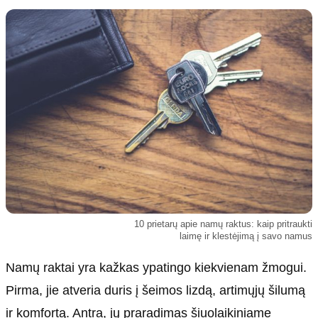
Kultūra
Etikos politika
Sodas ir daržas
Klaidų taisymo politika
Sveikata ir grožis
Naudojimo sąlygos
Karjera
Privatumo politika
Psichologinė sveikata
Reklamos politika
Tvari mada
Slapukų politika
Redakcija
Apie mus
Autoriai
10 prietarų apie namų raktus: kaip pritraukti
Kontaktai
laimę ir klestėjimą į savo namus
Redakcinė politika
Namų raktai yra kažkas ypatingo kiekvienam žmogui.
Dirbtinis intelektas
Pirma, jie atveria duris į šeimos lizdą, artimųjų šilumą
ir komfortą. Antra, jų praradimas šiuolaikiniame