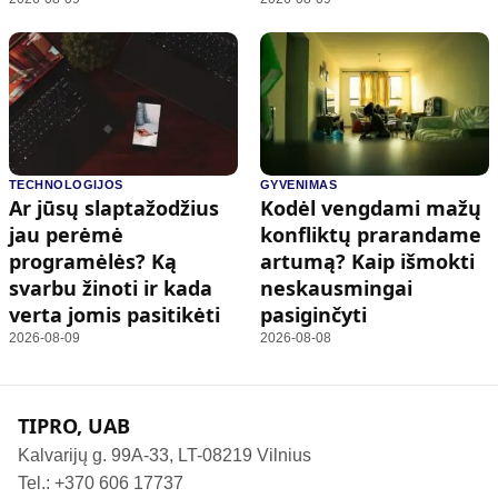
TECHNOLOGIJOS
GYVENIMAS
Ar jūsų slaptažodžius
Kodėl vengdami mažų
jau perėmė
konfliktų prarandame
programėlės? Ką
artumą? Kaip išmokti
svarbu žinoti ir kada
neskausmingai
verta jomis pasitikėti
pasiginčyti
2026-08-09
2026-08-08
TIPRO, UAB
Kalvarijų g. 99A-33, LT-08219 Vilnius
Tel.: +370 606 17737