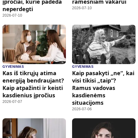
įpročiai, kurie padeda
ramesniam vakarui
neperdegti
2026-07-10
2026-07-10
GYVENIMAS
GYVENIMAS
Kas iš tikrųjų atima
Kaip pasakyti „ne“, kai
energiją bendraujant?
visi tikisi „taip“?
Kaip atpažinti ir keisti
Ramus vadovas
kasdienius įpročius
kasdienėms
situacijoms
2026-07-07
2026-07-06