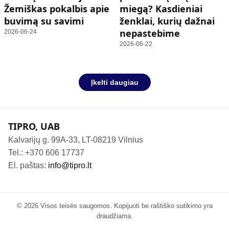
Žemiškas pokalbis apie
miegą? Kasdieniai
buvimą su savimi
ženklai, kurių dažnai
nepastebime
2026-06-24
2026-06-22
Įkelti daugiau
TIPRO, UAB
Kalvarijų g. 99A-33, LT-08219 Vilnius
Tel.: +370 606 17737
El. paštas:
info@tipro.lt
© 2026 Visos teisės saugomos. Kopijuoti be raštiško sutikimo yra
draudžiama.