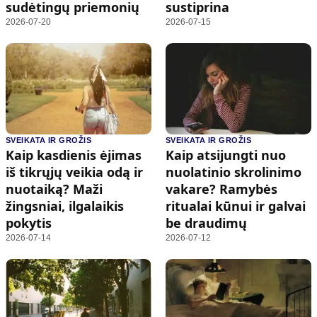
sudėtingų priemonių
sustiprina
2026-07-20
2026-07-15
SVEIKATA IR GROŽIS
SVEIKATA IR GROŽIS
Kaip kasdienis ėjimas
Kaip atsijungti nuo
iš tikrųjų veikia odą ir
nuolatinio skrolinimo
nuotaiką? Maži
vakare? Ramybės
žingsniai, ilgalaikis
ritualai kūnui ir galvai
pokytis
be draudimų
2026-07-14
2026-07-12