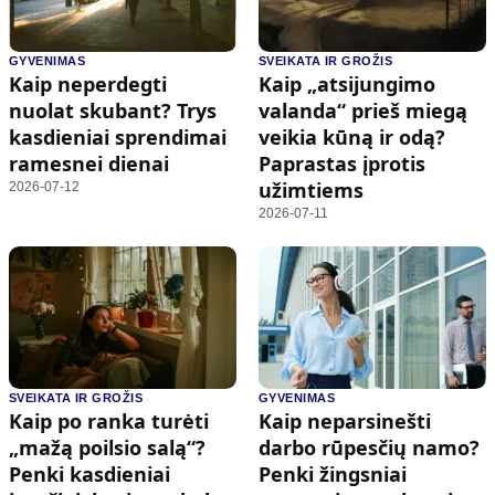
GYVENIMAS
SVEIKATA IR GROŽIS
Kaip neperdegti
Kaip „atsijungimo
nuolat skubant? Trys
valanda“ prieš miegą
kasdieniai sprendimai
veikia kūną ir odą?
ramesnei dienai
Paprastas įprotis
užimtiems
2026-07-12
2026-07-11
SVEIKATA IR GROŽIS
GYVENIMAS
Kaip po ranka turėti
Kaip neparsinešti
„mažą poilsio salą“?
darbo rūpesčių namo?
Penki kasdieniai
Penki žingsniai