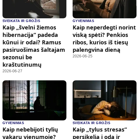
SVEIKATA IR GROŽIS
GYVENIMAS
Kaip „švelni žiemos
Kaip neperdegti norint
hibernacija“ padeda
viską spėti? Penkios
kūnui ir odai? Ramus
ribos, kurios iš tiesų
pasiruošimas šaltajam
palengvina dieną
sezonui be
2026-06-25
kraštutinumų
2026-06-27
GYVENIMAS
SVEIKATA IR GROŽIS
Kaip nebebijoti tylių
Kaip „tylus stresas“
vakarų vienumoje?
persikelia į odą ir