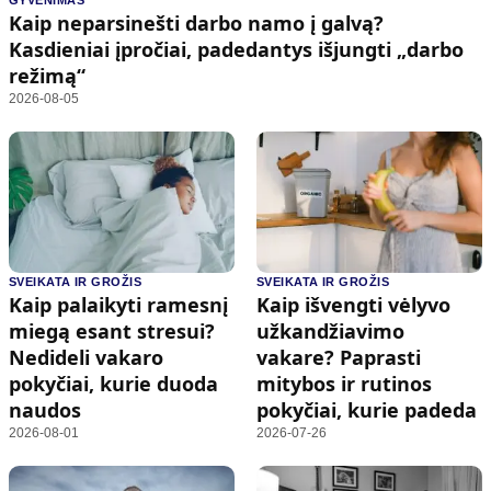
GYVENIMAS
Kultūra
Etikos politika
Kaip neparsinešti darbo namo į galvą?
Sodas ir daržas
Klaidų taisymo politika
Kasdieniai įpročiai, padedantys išjungti „darbo
režimą“
Sveikata ir grožis
Naudojimo sąlygos
2026-08-05
Karjera
Privatumo politika
Psichologinė sveikata
Reklamos politika
Tvari mada
Slapukų politika
Redakcija
SVEIKATA IR GROŽIS
SVEIKATA IR GROŽIS
Apie mus
Kaip palaikyti ramesnį
Kaip išvengti vėlyvo
Autoriai
miegą esant stresui?
užkandžiavimo
Nedideli vakaro
vakare? Paprasti
Kontaktai
pokyčiai, kurie duoda
mitybos ir rutinos
Redakcinė politika
naudos
pokyčiai, kurie padeda
Dirbtinis intelektas
2026-08-01
2026-07-26