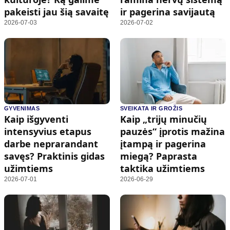
pakeisti jau šią savaitę
ir pagerina savijautą
2026-07-03
2026-07-02
GYVENIMAS
SVEIKATA IR GROŽIS
Kaip išgyventi
Kaip „trijų minučių
intensyvius etapus
pauzės“ įprotis mažina
darbe neprarandant
įtampą ir pagerina
savęs? Praktinis gidas
miegą? Paprasta
užimtiems
taktika užimtiems
2026-07-01
2026-06-29