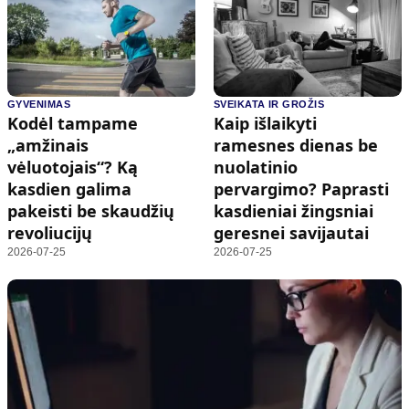
GYVENIMAS
SVEIKATA IR GROŽIS
Kodėl tampame
Kaip išlaikyti
„amžinais
ramesnes dienas be
vėluotojais“? Ką
nuolatinio
kasdien galima
pervargimo? Paprasti
pakeisti be skaudžių
kasdieniai žingsniai
revoliucijų
geresnei savijautai
2026-07-25
2026-07-25