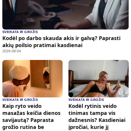
SVEIKATA IR GROŽIS
Kodėl po darbo skauda akis ir galvą? Paprasti
akių poilsio pratimai kasdienai
2026-08-04
SVEIKATA IR GROŽIS
SVEIKATA IR GROŽIS
Kaip ryto veido
Kodėl rytinis veido
masažas keičia dienos
tinimas tampa vis
savijautą? Paprasta
dažnesnis? Kasdieniai
grožio rutina be
įpročiai, kurie jį