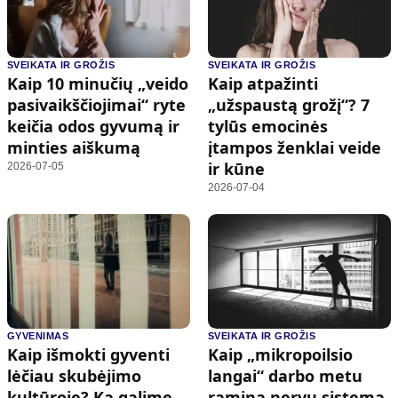
SVEIKATA IR GROŽIS
SVEIKATA IR GROŽIS
Kaip 10 minučių „veido
Kaip atpažinti
pasivaikščiojimai“ ryte
„užspaustą grožį“? 7
keičia odos gyvumą ir
tylūs emocinės
minties aiškumą
įtampos ženklai veide
ir kūne
2026-07-05
2026-07-04
GYVENIMAS
SVEIKATA IR GROŽIS
Kaip išmokti gyventi
Kaip „mikropoilsio
lėčiau skubėjimo
langai“ darbo metu
kultūroje? Ką galime
ramina nervų sistemą