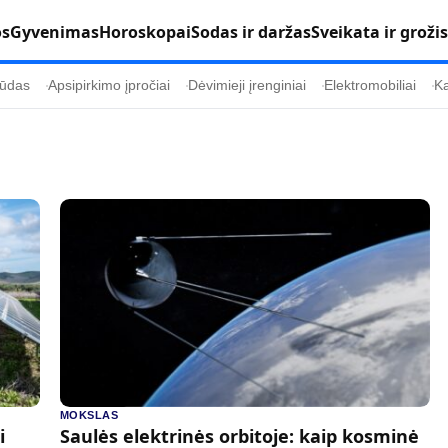
os
Gyvenimas
Horoskopai
Sodas ir daržas
Sveikata ir grožis
ūdas
Apsipirkimo įpročiai
Dėvimieji įrenginiai
Elektromobiliai
Ka
Populiaru
Informacija
Kultūra
Etikos politika
Sodas ir daržas
Klaidų taisymo 
Sveikata ir grožis
Naudojimo sąl
s
Karjera
Privatumo polit
Psichologinė sveikata
Reklamos polit
Tvari mada
Slapukų politik
MOKSLAS
i
Saulės elektrinės orbitoje: kaip kosminė