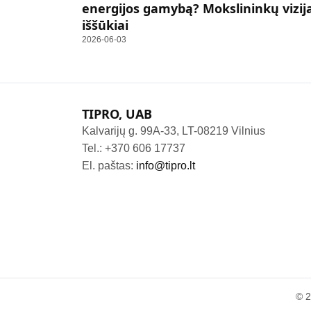
energijos gamybą? Mokslininkų vizija
iššūkiai
2026-06-03
TIPRO, UAB
Kalvarijų g. 99A-33, LT-08219 Vilnius
Tel.: +370 606 17737
El. paštas:
info@tipro.lt
© 2