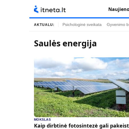
Naujien
Psichologinė sveikata
Gyvenimo b
AKTUALU:
Saulės energija
Turinys
Temos
Naujausi straipsniai
Horoskopai
Gyvenimas
Kulinarija
Įdomybės
Technologijos
Mada
Gyvenimo būda
Mokslas
Vasaros mada
Namai ir interjeras
Tėvai ir vaikai
MOKSLAS
Kaip dirbtinė fotosintezė gali pakeist