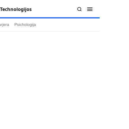
Technologijos
rjera
Psichologija
Redakcija
Apie mus
politika
Autoriai
ygos
Kontaktai
ika
Redakcinė politika
ika
Dirbtinis intelektas
a