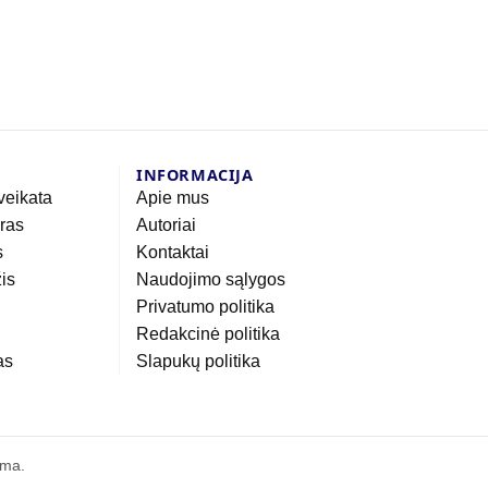
INFORMACIJA
veikata
Apie mus
eras
Autoriai
s
Kontaktai
žis
Naudojimo sąlygos
Privatumo politika
Redakcinė politika
as
Slapukų politika
ama.