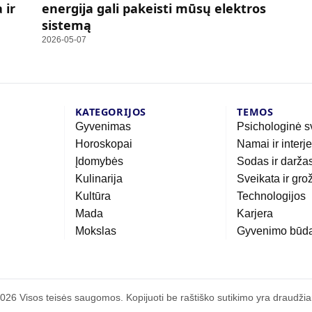
 ir
energija gali pakeisti mūsų elektros
sistemą
2026-05-07
KATEGORIJOS
TEMOS
Gyvenimas
Psichologinė s
Horoskopai
Namai ir interj
Įdomybės
Sodas ir darža
Kulinarija
Sveikata ir gro
Kultūra
Technologijos
Mada
Karjera
Mokslas
Gyvenimo būd
026 Visos teisės saugomos. Kopijuoti be raštiško sutikimo yra draudži