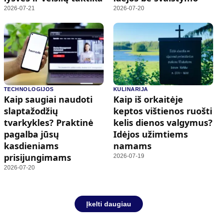
2026-07-21
2026-07-20
TECHNOLOGIJOS
KULINARIJA
Kaip saugiai naudoti
Kaip iš orkaitėje
slaptažodžių
keptos vištienos ruošti
tvarkykles? Praktinė
kelis dienos valgymus?
pagalba jūsų
Idėjos užimtiems
kasdieniams
namams
prisijungimams
2026-07-19
2026-07-20
Įkelti daugiau