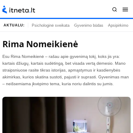
Psichologinė sveikata
Gyvenimo būdas
Apsipirkimo įp
AKTUALU:
Rima Nomeikienė
Turinys
Temos
Esu Rima Nomeikienė – rašau apie gyvenimą tokį, koks jis yra:
Naujausi straipsniai
Horoskopai
kartais džiugų, kartais sudėtingą, bet visada vertą dėmesio. Mano
Gyvenimas
Kulinarija
straipsniuose rasite tikras istorijas, apmąstymus ir kasdienybės
akimirkas, kurios skatina sustoti, pajusti ir suprasti. Gyvenimas man
Įdomybės
Technologijos
– neišsemiama įkvėpimo tema, kuria noriu dalintis su jumis.
Mada
Gyvenimo būdas
Mokslas
Vasaros mada
Namai ir interjeras
Tėvai ir vaikai
Populiaru
Informacija