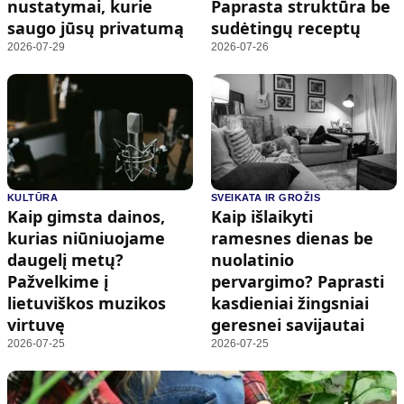
nustatymai, kurie
Paprasta struktūra be
saugo jūsų privatumą
sudėtingų receptų
2026-07-29
2026-07-26
KULTŪRA
SVEIKATA IR GROŽIS
Kaip gimsta dainos,
Kaip išlaikyti
kurias niūniuojame
ramesnes dienas be
daugelį metų?
nuolatinio
Pažvelkime į
pervargimo? Paprasti
lietuviškos muzikos
kasdieniai žingsniai
virtuvę
geresnei savijautai
2026-07-25
2026-07-25