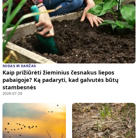
SODAS IR DARŽAS
Kaip prižiūrėti žieminius česnakus liepos
pabaigoje? Ką padaryti, kad galvutės būtų
stambesnės
2026-07-29