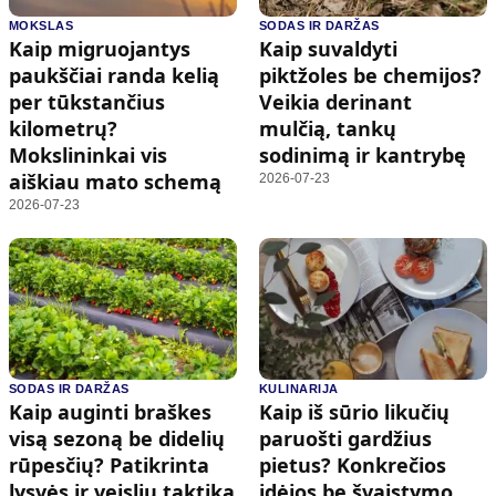
MOKSLAS
SODAS IR DARŽAS
Kaip migruojantys
Kaip suvaldyti
paukščiai randa kelią
piktžoles be chemijos?
per tūkstančius
Veikia derinant
kilometrų?
mulčią, tankų
Mokslininkai vis
sodinimą ir kantrybę
aiškiau mato schemą
2026-07-23
2026-07-23
SODAS IR DARŽAS
KULINARIJA
Kaip auginti braškes
Kaip iš sūrio likučių
visą sezoną be didelių
paruošti gardžius
rūpesčių? Patikrinta
pietus? Konkrečios
lysvės ir veislių taktika
idėjos be švaistymo